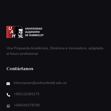
Una Propuesta Académica, Dinámica e Innovadora, adaptada
al futuro profesional.
Contáctanos
Informacion@unihumboldt.edu.ve
+582122381175
+584241578708