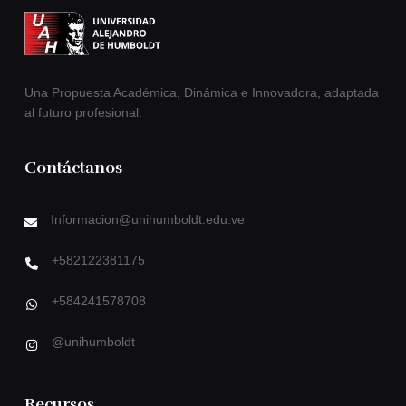
Una Propuesta Académica, Dinámica e Innovadora, adaptada
al futuro profesional.
Contáctanos
Informacion@unihumboldt.edu.ve
+582122381175
+584241578708
@unihumboldt
Recursos