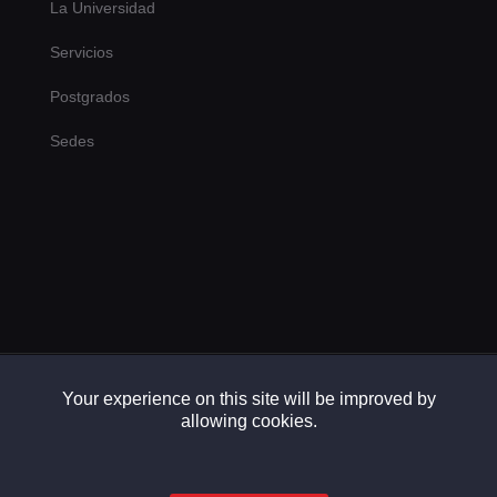
La Universidad
Servicios
Postgrados
Sedes
Your experience on this site will be improved by
Copyright © 2026. Universidad Alejandro Humboldt
allowing cookies.
made by
Ponemus