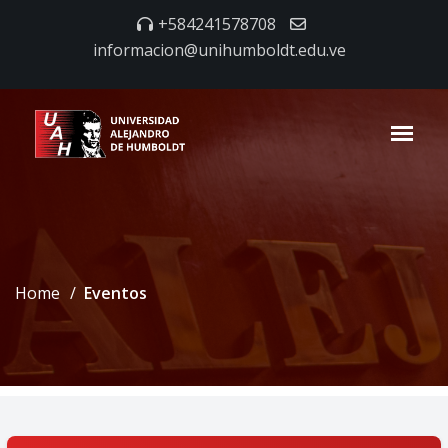
+584241578708
informacion@unihumboldt.edu.ve
Home
Eventos