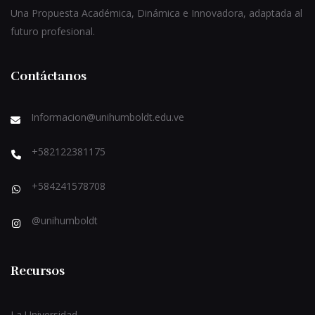
Una Propuesta Académica, Dinámica e Innovadora, adaptada al
futuro profesional.
Contáctanos
Informacion@unihumboldt.edu.ve
+582122381175
+584241578708
@unihumboldt
Recursos
La Universidad