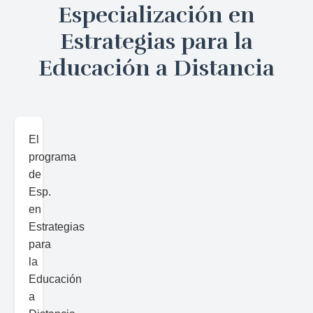
Especialización en
Estrategias para la
Educación a Distancia
El
programa
de
Esp.
en
Estrategias
para
la
Educación
a