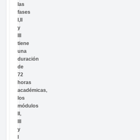
las
fases
I,II
y
III
tiene
una
duración
de
72
horas
académicas,
los
módulos
II,
III
y
I