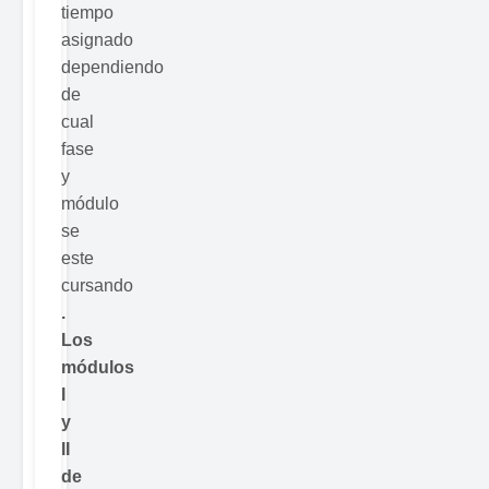
tiempo
asignado
dependiendo
de
cual
fase
y
módulo
se
este
cursando
.
Los
módulos
I
y
II
de