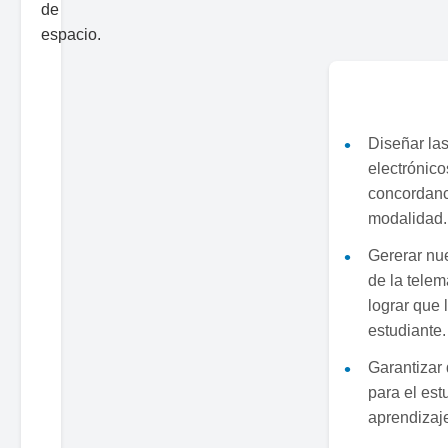
de
espacio.
Diseñar la
electrónico
concordanci
modalidad.
Gererar nu
de la telem
lograr que 
estudiante.
Garantizar
para el est
aprendizaj