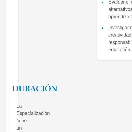
Evaluar el 
alternativ
aprendizaj
Investigar 
creatividad
responsabil
educación a
DURACIÓN
La
Especialización
tiene
un