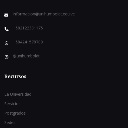
Informacion@unihumboldt.edu.ve
+582122381175
+584241578708
@unihumboldt
Recursos
La Universidad
Servicios
Postgrados
Sedes